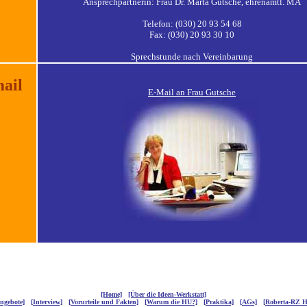
Ansprechpartnerin: Frau Dr. Márta Gutsche, ehrenamtl. MA
Telefon: (030) 20 93 54 68
Fax: (030) 20 93 30 10
Sprechstunde nach Vereinbarung
ail
E-Mail an Frau Gutsche
[Home]
-
[Über die Ideen-Werkstatt]
ngebote]
-
[Interview]
-
[Vorurteile und Fakten]
-
[Warum die HU?]
-
[Praktika]
-
[AGs]
-
[Roberta-RZ 