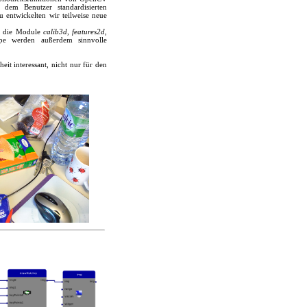
dem Benutzer standardisierten
zu entwickelten wir teilweise neue
en die Module
calib3d
,
features2d
,
pe werden außerdem sinnvolle
eit interessant, nicht nur für den