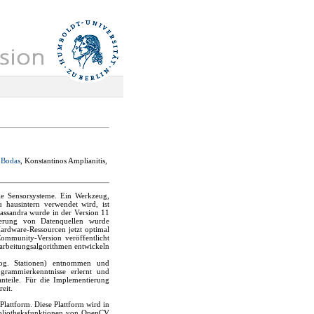
 Bodas
, Konstantinos Amplianitis,
elle Sensorsysteme. Ein Werkzeug,
 hausintern verwendet wird, ist
Cassandra wurde in der Version 11
isierung von Datenquellen wurde
Hardware-Ressourcen jetzt optimal
Community-Version veröffentlicht
arbeitungsalgorithmen entwickeln
og. Stationen) entnommen und
grammierkenntnisse erlernt und
nteile. Für die Implementierung
eit.
Plattform. Diese Plattform wird in
Bibliotheksfunktionen von OpenCV