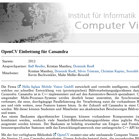
OpenCV Einbettung für Cassandra
Startete:
2012
Ansprechpartner:
Ralf Reulke
, Kristian Manthey,
Dominik Rueß
Kristian Manthey,
Dominik Rueß
,
Silvio Tristram
,
Christian Kaptur
,
Sourabh
Mitarbeiter:
Kevin Buchwinkler, Malte Müller-Rowold
Die Firma
Hella Aglaia Mobile Vision GmbH
entwickelt und vertreibt intelligente, visu
welches zur schnellen Entwicklung von (prototypischen) Bildverarbeitungsalgorithmen dazu
Cassandra
. Cassandra ist in C++ implementiert und auf den Automotive-Bereich spezialisiert. 
umgestaltet: Multi-Prozessor-Systeme werden deutlich besser unterstützt, die Synchron
verbessert, die neue, durchgängige Parallelisierung der Verarbeitung nutzt die vorhandenen 
aus und viele weitere, neue Features kamen hinzu. In der Zukunft soll Cassandra in einer 
werden. Mit dieser können Studenten und Mitarbeiter aus akademischen Berufszweigen Bildver
und testen.
Aus einem Baukasten algorithmischer Lösungen können vorhandener Komponenten (s
kombiniert werden, wodurch viele Standard-Bildverarbeitungsprobleme ohne jegliche Pro
ausgetestet werden können. Der Baukasten ist beliebig erweiterbar um Eingen- und Fremda
benutzerspezifischer Stationen stellt das Entwicklungsframework eine umfangreiche C++ API ber
Mit der frei verfügbaren Bibliothek
OpenCV
existiert eine sehr umfassende Computer Vision 
die Version 11 von Cassandra eingebettet. Unsere Aufgabe bestand darin, die prozeduralen 