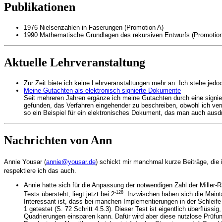
Publikationen
1976 Nielsenzahlen in Faserungen (Promotion A)
1990 Mathematische Grundlagen des rekursiven Entwurfs (Promotion 
Aktuelle Lehrveranstaltung
Zur Zeit biete ich keine Lehrveranstaltungen mehr an. Ich stehe je
Meine Gutachten als elektronisch signierte Dokumente
Seit mehreren Jahren ergänze ich meine Gutachten durch eine signier
gefunden, das Verfahren eingehender zu beschreiben, obwohl ich vermu
so ein Beispiel für ein elektronisches Dokument, das man auch ausd
Nachrichten von Ann
Annie Yousar (
annie@yousar.de
) schickt mir manchmal kurze Beiträge, die i
respektiere ich das auch.
Annie hatte sich für die Anpassung der notwendigen Zahl der Miller-
-128
Tests übersteht, liegt jetzt bei 2
. Inzwischen haben sich die Maint
Interessant ist, dass bei manchen Implementierungen in der Schleif
1 getestet (S. 72 Schritt 4.5.3). Dieser Test ist eigentlich überflüss
Quadrierungen einsparen kann. Dafür wird aber diese nutzlose Prüf