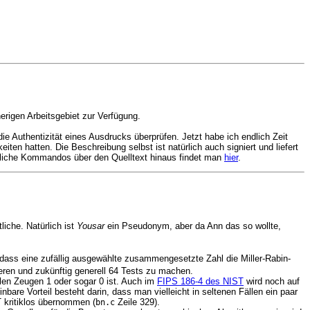
rigen Arbeitsgebiet zur Verfügung.
e Authentizität eines Ausdrucks überprüfen. Jetzt habe ich endlich Zeit
en hatten. Die Beschreibung selbst ist natürlich auch signiert und liefert
tzliche Kommandos über den Quelltext hinaus findet man
hier
.
liche. Natürlich ist
Yousar
ein Pseudonym, aber da Ann das so wollte,
 dass eine zufällig ausgewählte zusammengesetzte Zahl die Miller-Rabin-
eren und zukünftig generell 64 Tests zu machen.
len Zeugen 1 oder sogar 0 ist. Auch im
FIPS 186-4 des NIST
wird noch auf
nbare Vorteil besteht darin, dass man vielleicht in seltenen Fällen ein paar
 kritiklos übernommen (
Zeile 329).
bn.c