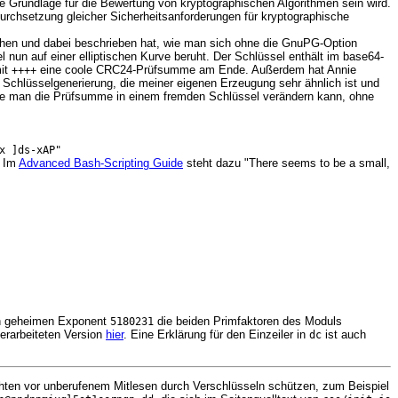
e Grundlage für die Bewertung von kryptographischen Algorithmen sein wird.
 Durchsetzung gleicher Sicherheitsanforderungen für kryptographische
ehen und dabei beschrieben hat, wie man sich ohne die GnuPG-Option
 nun auf einer elliptischen Kurve beruht. Der Schlüssel enthält im base64-
it
eine coole CRC24-Prüfsumme am Ende. Außerdem hat Annie
++++
 Schlüsselgenerierung, die meiner eigenen Erzeugung sehr ähnlich ist und
, wie man die Prüfsumme in einem fremden Schlüssel verändern kann, ohne
x ]ds-xAP"
? Im
Advanced Bash-Scripting Guide
steht dazu "There seems to be a small,
n geheimen Exponent
die beiden Primfaktoren des Moduls
5180231
berarbeiteten Version
hier
. Eine Erklärung für den Einzeiler in
ist auch
dc
ichten vor unberufenem Mitlesen durch Verschlüsseln schützen, zum Beispiel