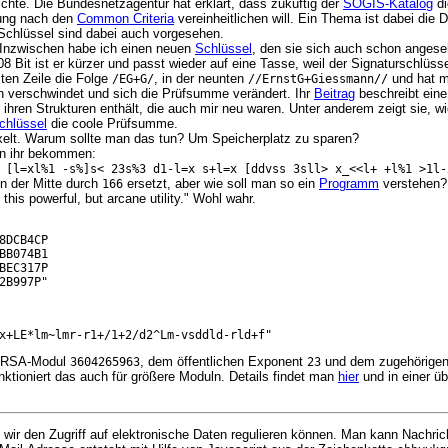
chte. Die Bundesnetzagentur hat erklärt, dass zuküftig der
SOGIS-Katalog
di
erung nach den
Common Criteria
vereinheitlichen will. Ein Thema ist dabei die
Schlüssel sind dabei auch vorgesehen.
 Inzwischen habe ich einen neuen
Schlüssel
, den sie sich auch schon anges
Bit ist er kürzer und passt wieder auf eine Tasse, weil der Signaturschlüssel
sten Zeile die Folge
, in der neunten
und hat m
/EG+G/
//ErnstG+Giessmann//
n verschwindet und sich die Prüfsumme verändert. Ihr
Beitrag
beschreibt eine
 ihren Strukturen enthält, die auch mir neu waren. Unter anderem zeigt sie
chlüssel
die coole Prüfsumme.
xelt. Warum sollte man das tun? Um Speicherplatz zu sparen?
on ihr bekommen:
 [l=xl%1 -s%]s< 23s%3 d1-l=x s+l=x [ddvss 3sll> x_<<l+ +l%1 >1l-
n der Mitte durch
ersetzt, aber wie soll man so ein
Programm
verstehen
166
this powerful, but arcane utility." Wohl wahr.
DCB4CP

B074B1

EC317P

2B997P"
em RSA-Modul
, dem öffentlichen Exponent
und dem zugehörige
3604265963
23
nktioniert das auch für größere Moduln. Details findet man
hier
und in einer ü
en wir den Zugriff auf elektronische Daten regulieren können. Man kann Nachr