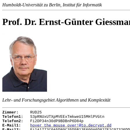
Humboldt-Universität zu Berlin, Institut für Informatik
Prof. Dr. Ernst-Günter Giessm
Lehr- und Forschungsgebiet Algorithmen und Komplexität
Zimmer:
RUD25
Telefon1:
S3pRNUxUTXpMVEExTmkweU15MHlPVGtn
Telefon2:
Fi2DP34n30dP9BDBnP6D84p
E-Mail1:
hover_the_mouse_over!@to.decrypt.dd
E-Mail2:
Fi1A1772C0A5D80C35D5B13E600A6D827E1C07326DD