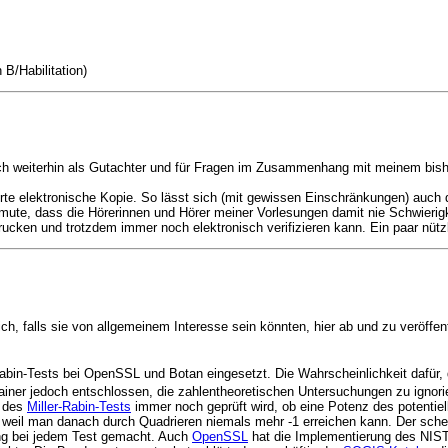
B/Habilitation)
doch weiterhin als Gutachter und für Fragen im Zusammenhang mit meinem bishe
te elektronische Kopie. So lässt sich (mit gewissen Einschränkungen) auch di
te, dass die Hörerinnen und Hörer meiner Vorlesungen damit nie Schwierigkeit
rucken und trotzdem immer noch elektronisch verifizieren kann. Ein paar nü
ch, falls sie von allgemeinem Interesse sein könnten, hier ab und zu veröffent
Rabin-Tests bei OpenSSL und Botan eingesetzt. Die Wahrscheinlichkeit dafür,
ainer jedoch entschlossen, die zahlentheoretischen Untersuchungen zu ignori
e des
Miller-Rabin-Tests
immer noch geprüft wird, ob eine Potenz des potentiel
ig, weil man danach durch Quadrieren niemals mehr -1 erreichen kann. Der schei
ung bei jedem Test gemacht. Auch
OpenSSL
hat die Implementierung des NIST