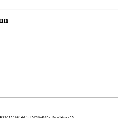
ann
B32CE2C68166[d4D%30+P4D/d0<+]ds+xAP