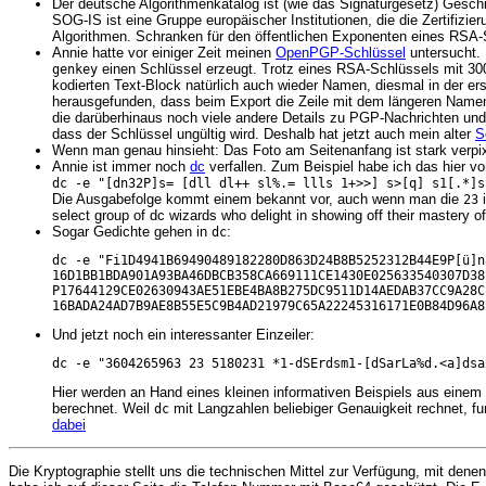
Der deutsche Algorithmenkatalog ist (wie das Signaturgesetz) Geschi
SOG-IS ist eine Gruppe europäischer Institutionen, die die Zertifizi
Algorithmen. Schranken für den öffentlichen Exponenten eines RSA-
Annie hatte vor einiger Zeit meinen
OpenPGP-Schlüssel
untersucht.
einen Schlüssel erzeugt. Trotz eines RSA-Schlüssels mit 3008 
genkey
kodierten Text-Block natürlich auch wieder Namen, diesmal in der er
herausgefunden, dass beim Export die Zeile mit dem längeren Name
die darüberhinaus noch viele andere Details zu PGP-Nachrichten und
dass der Schlüssel ungültig wird. Deshalb hat jetzt auch mein alter
S
Wenn man genau hinsieht: Das Foto am Seitenanfang ist stark verpi
Annie ist immer noch
dc
verfallen. Zum Beispiel habe ich das hier v
dc -e "[dn32P]s= [dll dl++ sl%.= llls 1+>>] s>[q] s1[.*]s
Die Ausgabefolge kommt einem bekannt vor, auch wenn man die
i
23
select group of dc wizards who delight in showing off their mastery of 
Sogar Gedichte gehen in
:
dc
dc -e "Fi1D4941B69490489182280D863D24B8B5252312B44E9P[ü]n8
16D1BB1BDA901A93BA46DBCB358CA669111CE1430E025633540307D38B
P17644129CE02630943AE51EBE4BA8B275DC9511D14AEDAB37CC9A28CB
16BADA24AD7B9AE8B55E5C9B4AD21979C65A22245316171E0B84D96A8
Und jetzt noch ein interessanter Einzeiler:
Hier werden an Hand eines kleinen informativen Beispiels aus ein
berechnet. Weil
mit Langzahlen beliebiger Genauigkeit rechnet, fu
dc
dabei
Die Kryptographie stellt uns die technischen Mittel zur Verfügung, mit den