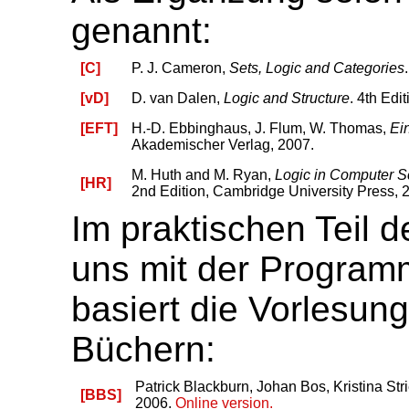
genannt:
[C]
P. J. Cameron,
Sets, Logic and Categories
[vD]
D. van Dalen,
Logic and Structure
. 4th Edi
[EFT]
H.-D. Ebbinghaus, J. Flum, W. Thomas,
Ei
Akademischer Verlag, 2007.
M. Huth and M. Ryan,
Logic in Computer 
[HR]
2nd Edition, Cambridge University Press, 
Im praktischen Teil d
uns mit der Programm
basiert die Vorlesun
Büchern:
Patrick Blackburn, Johan Bos, Kristina Str
[BBS]
2006.
Online version.