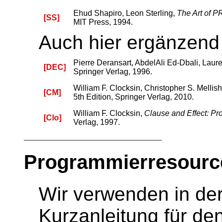
Ehud Shapiro, Leon Sterling,
The Art of 
[SS]
MIT Press, 1994.
Auch hier ergänzend 
Pierre Deransart, AbdelAli Ed-Dbali, Laur
[DEC]
Springer Verlag, 1996.
William F. Clocksin, Christopher S. Mellis
[CM]
5th Edition, Springer Verlag, 2010.
William F. Clocksin,
Clause and Effect: P
[Clo]
Verlag, 1997.
Programmierresourc
Wir verwenden in de
Kurzanleitung für de