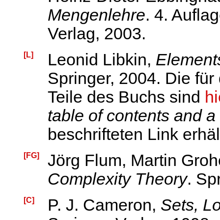
Mengenlehre
. 4. Aufl
Verlag, 2003.
[L]
Leonid Libkin,
Elements
Springer, 2004. Die für
Teile des Buchs sind
hi
table of contents and a
beschrifteten Link erhält
[FG]
Jörg Flum, Martin Gro
Complexity Theory
. Sp
[C]
P. J. Cameron,
Sets, L