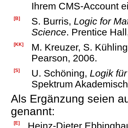
Ihrem CMS-Account ei
[B]
S. Burris,
Logic for M
Science
. Prentice Hall
[KK]
M. Kreuzer, S. Kühlin
Pearson, 2006.
[S]
U. Schöning,
Logik für
Spektrum Akademische
Als Ergänzung seien a
genannt:
[E]
Heinz-Dieter Ebbingha