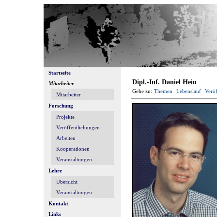
Startseite
Dipl.-Inf. Daniel Hein
Mitarbeiter
Gehe zu:
Themen
Lebenslauf
Veröf
Mitarbeiter
Forschung
Projekte
Veröffentlichungen
Arbeiten
Kooperationen
Veranstaltungen
Lehre
Übersicht
Veranstaltungen
Kontakt
Links