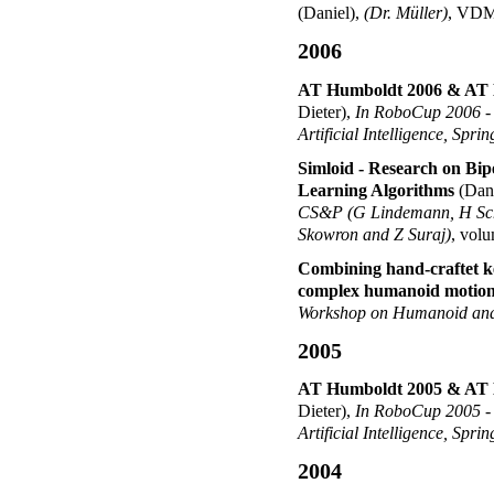
(Daniel)
,
(Dr. Müller)
,
VDM 
2006
AT Humboldt 2006 & AT H
Dieter)
,
In RoboCup 2006 - 
Artificial Intelligence, Spri
Simloid - Research on Bip
Learning Algorithms
(Dan
CS&P (G Lindemann, H Schl
Skowron and Z Suraj)
, vol
Combining hand-craftet key
complex humanoid motion
Workshop on Humanoid and
2005
AT Humboldt 2005 & AT H
Dieter)
,
In RoboCup 2005 - 
Artificial Intelligence, Spri
2004