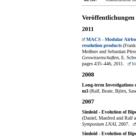
Veröffentlichungen
2011
MACS - Modular Airbor
resolution products
(Frank
Meißner and Sebastian Ples
Geowissenschaften
,
E. Schw
pages 435–446, 2011.
bi
2008
Long-term Investigations o
m3
(Ralf, Beate, Björn, Sa
2007
Simloid - Evolution of Bi
(Daniel, Manfred and Ralf 
Symposium LNAI
, 2007.
Simloid - Evolution of Bi